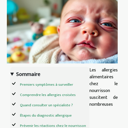
Les allergies
Sommaire
alimentaires
chez le
Premiers symptômes à surveiller
nourrisson
Comprendre les allergies croisées
suscitent de
nombreuses
Quand consulter un spécialiste ?
Étapes du diagnostic allergique
Prévenir les réactions chez le nourrisson