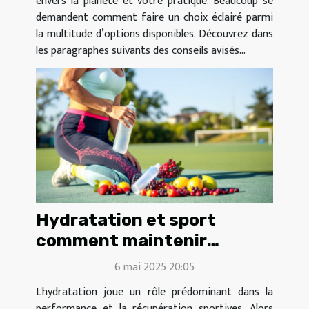
envers la planète et votre pratique. Beaucoup se
demandent comment faire un choix éclairé parmi
la multitude d’options disponibles. Découvrez dans
les paragraphes suivants des conseils avisés...
Hydratation et sport
comment maintenir
l'équilibre électrolytique
6 mai 2025 20:05
L'hydratation joue un rôle prédominant dans la
performance et la récupération sportives. Alors