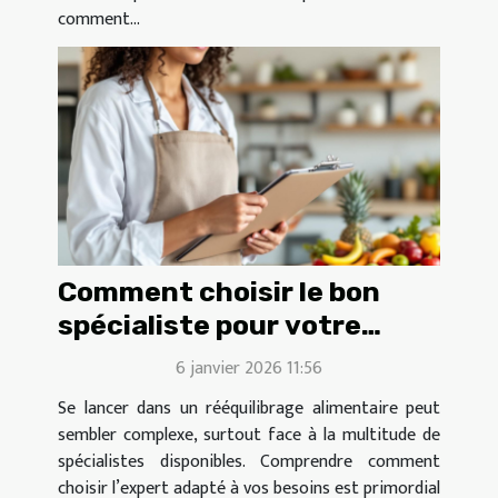
comment...
Comment choisir le bon
spécialiste pour votre
rééquilibrage alimentaire ?
6 janvier 2026 11:56
Se lancer dans un rééquilibrage alimentaire peut
sembler complexe, surtout face à la multitude de
spécialistes disponibles. Comprendre comment
choisir l’expert adapté à vos besoins est primordial