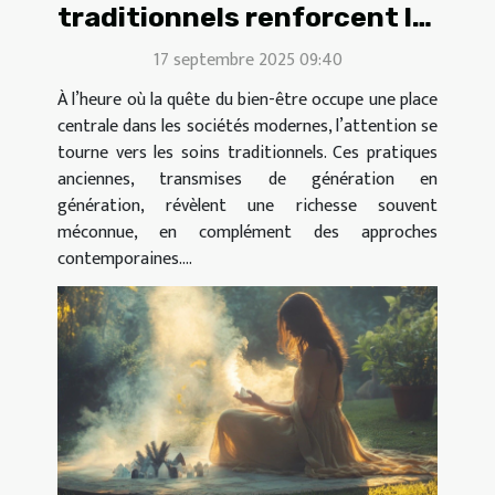
traditionnels renforcent le
bien-être moderne ?
17 septembre 2025 09:40
À l’heure où la quête du bien-être occupe une place
centrale dans les sociétés modernes, l’attention se
tourne vers les soins traditionnels. Ces pratiques
anciennes, transmises de génération en
génération, révèlent une richesse souvent
méconnue, en complément des approches
contemporaines....